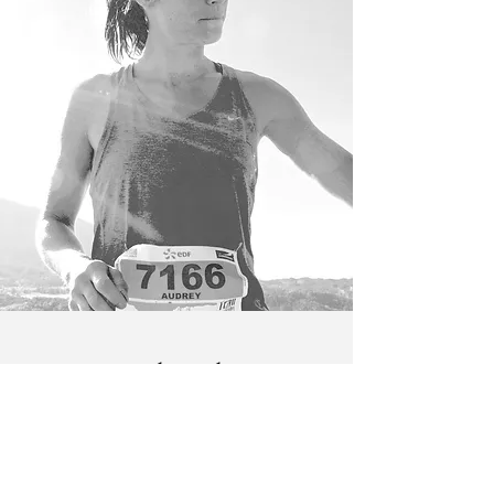
A propos d'Audrey
Depuis 2008, le sport fait partie
intégrante de sa vie.